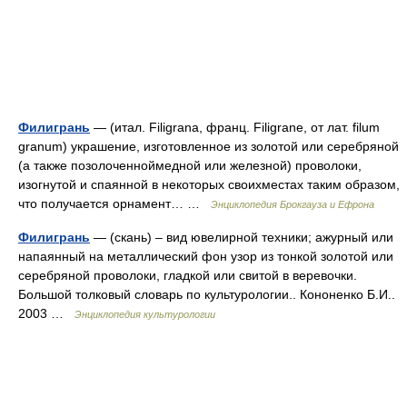
Филигрань
— (итал. Filigrana, франц. Filigrane, от лат. filum
granum) украшение, изготовленное из золотой или серебряной
(а также позолоченноймедной или железной) проволоки,
изогнутой и спаянной в некоторых своихместах таким образом,
что получается орнамент… …
Энциклопедия Брокгауза и Ефрона
Филигрань
— (скань) – вид ювелирной техники; ажурный или
напаянный на металлический фон узор из тонкой золотой или
серебряной проволоки, гладкой или свитой в веревочки.
Большой толковый словарь по культурологии.. Кононенко Б.И..
2003 …
Энциклопедия культурологии