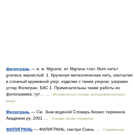
филигрань
— и, ж. filigrane, ит. filigrana <лат. filum нить+
graneus зернистый. 1. Крученая металлическая нить, изогнутая
в сложный кружевной узор; изделие с таким узором, узорами.
устар.Филигран. БАС 1. Примечательны также работы из
филограмма; тут… …
Исторический словарь галлицизмов русского
языка
Филигрань
— См. Знак водяной Словарь бизнес терминов.
Академик.ру. 2001 …
Словарь бизнес-терминов
ФИЛИГРАНЬ
— ФИЛИГРАНЬ, смотри Скань …
Современная