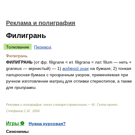
Реклама и полиграфия
Филигрань
Толкование
Перевод
Филигрань
ФИЛИГРАНЬ
(от фр. filigrane < ит. filigrana < лат. filum — нить +
graneus — зернистый) — 1)
водяной знак
на
бумаге
; 2) тонкая
папиросная бумага
с прозрачным узором, применяемая при
ручном изготовлении матриц для отливки стереотипов, а также
для
приправки
.
Реклама и полиграфия: опыт словаря-справочника.— М.: Гелла-принт
.
Стефанов С.И.
.
2004
.
Игры ⚽
Нужна курсовая?
Синонимы
: