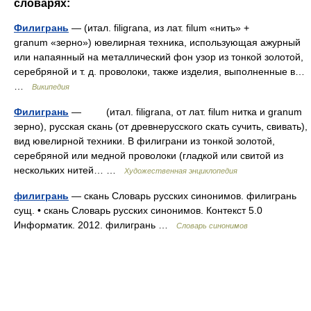
словарях:
Филигрань
— (итал. filigrana, из лат. filum «нить» +
granum «зерно») ювелирная техника, использующая ажурный
или напаянный на металлический фон узор из тонкой золотой,
серебряной и т. д. проволоки, также изделия, выполненные в…
…
Википедия
Филигрань
— (итал. filigrana, от лат. filum нитка и granum
зерно), русская скань (от древнерусского скать сучить, свивать),
вид ювелирной техники. В филиграни из тонкой золотой,
серебряной или медной проволоки (гладкой или свитой из
нескольких нитей… …
Художественная энциклопедия
филигрань
— скань Словарь русских синонимов. филигрань
сущ. • скань Словарь русских синонимов. Контекст 5.0
Информатик. 2012. филигрань …
Словарь синонимов